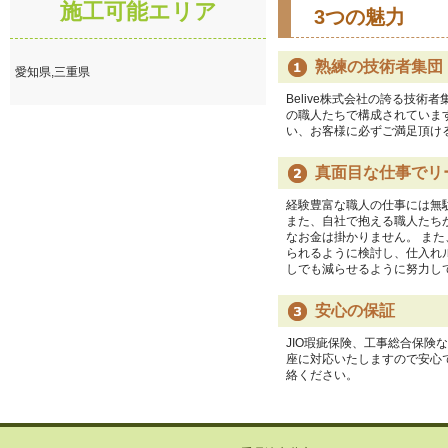
施工可能エリア
3つの魅力
熟練の技術者集団
愛知県,三重県
Belive株式会社の誇る技
の職人たちで構成されていま
い、お客様に必ずご満足頂け
真面目な仕事でリ
経験豊富な職人の仕事には無
また、自社で抱える職人たち
なお金は掛かりません。 ま
られるように検討し、仕入れ
しでも減らせるように努力し
安心の保証
JIO瑕疵保険、工事総合保険
座に対応いたしますので安心
絡ください。