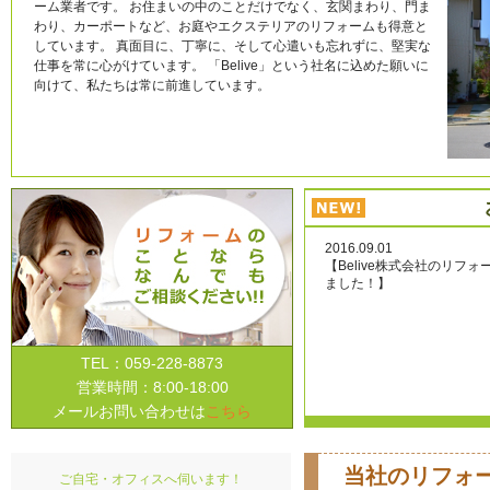
ーム業者です。 お住まいの中のことだけでなく、玄関まわり、門ま
わり、カーポートなど、お庭やエクステリアのリフォームも得意と
しています。 真面目に、丁寧に、そして心遣いも忘れずに、堅実な
仕事を常に心がけています。 「Belive」という社名に込めた願いに
向けて、私たちは常に前進しています。
2016.09.01
【Belive株式会社のリ
ました！】
TEL：
059-228-8873
営業時間：
8:00-18:00
メールお問い合わせは
こちら
当社のリフォ
ご自宅・オフィスへ伺います！